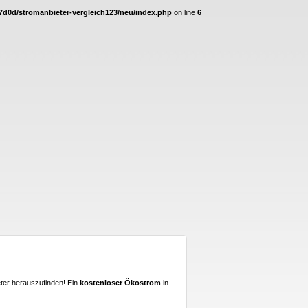
d0d/stromanbieter-vergleich123/neu/index.php
on line
6
eter herauszufinden! Ein
kostenloser Ökostrom
in