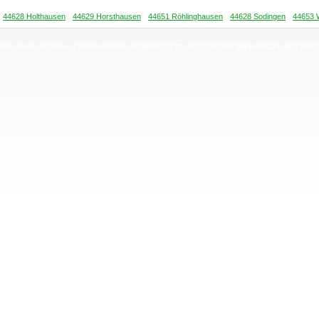
44628 Holthausen
44629 Horsthausen
44651 Röhlinghausen
44628 Sodingen
44653 
653 Herne Westfalen
| Stromanbieter Vergleich123 ist ein Projekt der
Agentur123.net
|
Kont