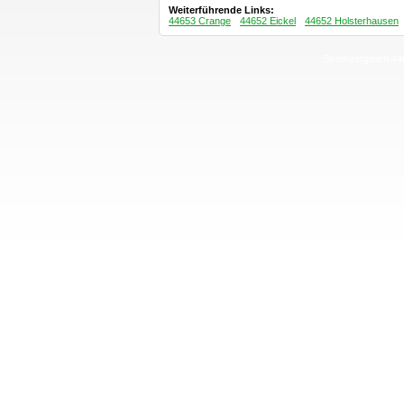
Weiterführende Links:
44653 Crange
44652 Eickel
44652 Holsterhausen
Stromvergleich 44