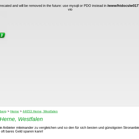
ecated and will be removed in the future: use mysqli or PDO instead in
/www/htdocs/w0177
vio
berg
>
Herne
>
44653 Herne, Westfalen
Herne, Westfalen
ie Anbieter miteinander zu vergleichen und so den für sich besten und günstigsten Stronanbi
 oft bares Geld sparen kann!