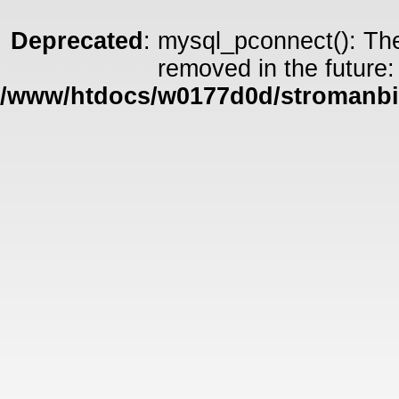
Deprecated
: mysql_pconnect(): The
removed in the future:
/www/htdocs/w0177d0d/stromanbie