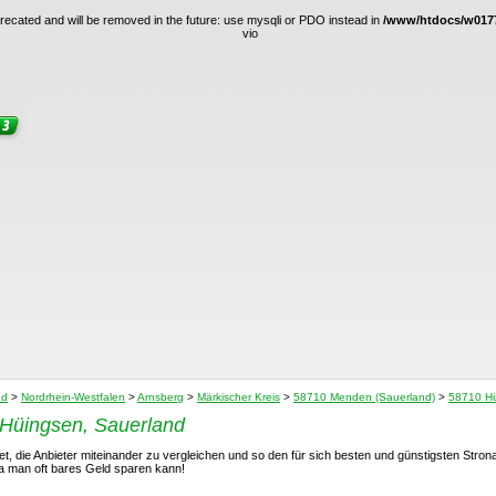
ecated and will be removed in the future: use mysqli or PDO instead in
/www/htdocs/w0177
vio
nd
>
Nordrhein-Westfalen
>
Arnsberg
>
Märkischer Kreis
>
58710 Menden (Sauerland)
>
58710 Hü
 Hüingsen, Sauerland
t, die Anbieter miteinander zu vergleichen und so den für sich besten und günstigsten Stron
da man oft bares Geld sparen kann!