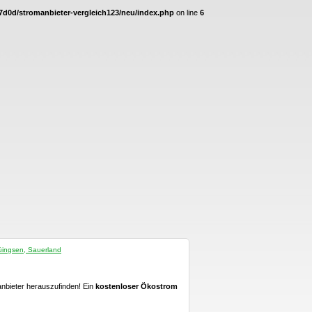
d0d/stromanbieter-vergleich123/neu/index.php
on line
6
ingsen, Sauerland
anbieter herauszufinden! Ein
kostenloser Ökostrom