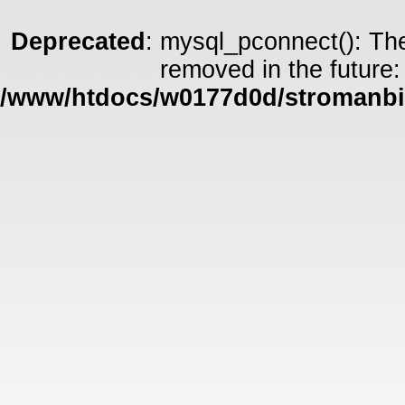
Deprecated
: mysql_pconnect(): The
removed in the future:
/www/htdocs/w0177d0d/stromanbie