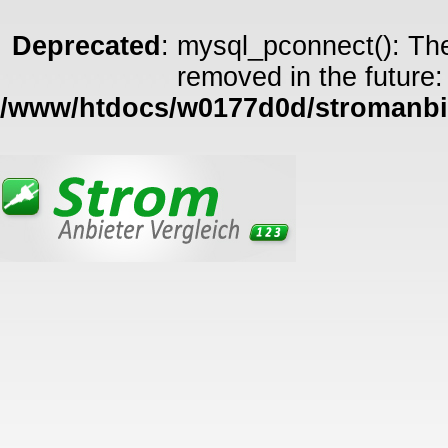
Deprecated
: mysql_pconnect(): The
removed in the future:
/www/htdocs/w0177d0d/stromanbie