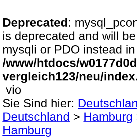
Deprecated
: mysql_pcon
is deprecated and will be
mysqli or PDO instead in
/www/htdocs/w0177d0d/
vergleich123/neu/index
vio
Sie Sind hier:
Deutschla
Deutschland
>
Hamburg
Hamburg