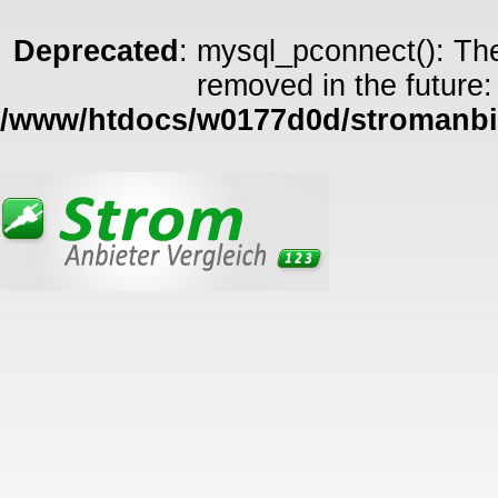
Deprecated
: mysql_pconnect(): The
removed in the future:
/www/htdocs/w0177d0d/stromanbie